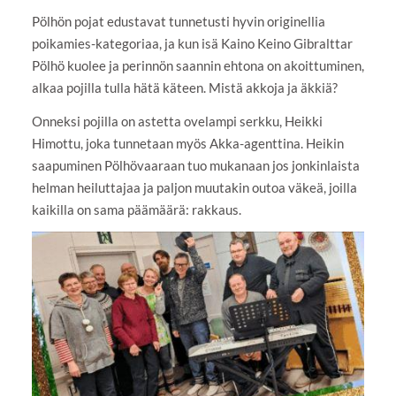
Pölhön pojat edustavat tunnetusti hyvin originellia
poikamies-kategoriaa, ja kun isä Kaino Keino Gibralttar
Pölhö kuolee ja perinnön saannin ehtona on akoittuminen,
alkaa pojilla tulla hätä käteen. Mistä akkoja ja äkkiä?
Onneksi pojilla on astetta ovelampi serkku, Heikki
Himottu, joka tunnetaan myös Akka-agenttina. Heikin
saapuminen Pölhövaaraan tuo mukanaan jos jonkinlaista
helman heiluttajaa ja paljon muutakin outoa väkeä, joilla
kaikilla on sama päämäärä: rakkaus.