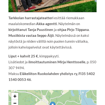
Tarkkolan harrastajateatteri
esittää riemukkaan
maalaiskomedian
Akka-agentti
. Näytelmän on
kirjoittanut Tanja Puustinen
ja
ohjaa Pirjo Tiippana
.
Musiikista vastaa Seppo Äijö
. Näytelmässä on kaksi
näytöstä ja niiden välillä noin puolen tunnin väliaika,
jolloin kahviopalvelut ovat käytettävissä.
Liput + kahvit 25 €
, kimppakyyti.
Lisätiedot ja
ilmoittautuminen Mirja Henttoselle
, p. 050
307 9494.
Maksu
Eläkeliiton Ruokolahden yhdistys ry, FI35 5402
1540 0053 46
.
+
−