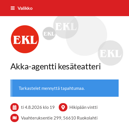
Siirry
Valikko
sivun
sisältöön
Ruokolahden Eläkkeensaajat ry
Akka-agentti kesäteatteri
Tarkastelet mennyttä tapahtumaa.
ti 4.8.2026
klo 19
Hikipään vintti
Vaahteruksentie 299, 56610 Ruokolahti